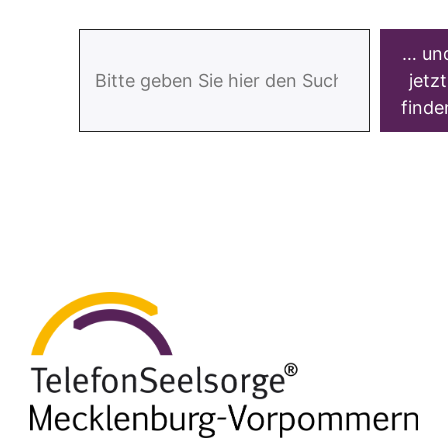
Suchen
… un
jetzt
finde