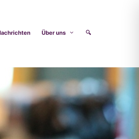
achrichten
Über uns
🔍